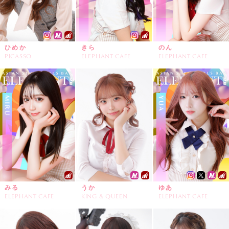
ひめか
きら
のん
PICASSO
ELEPHANT CAFE
ELEPHANT CAFE
みる
うか
ゆあ
ELEPHANT CAFE
KING & QUEEN
ELEPHANT CAFE