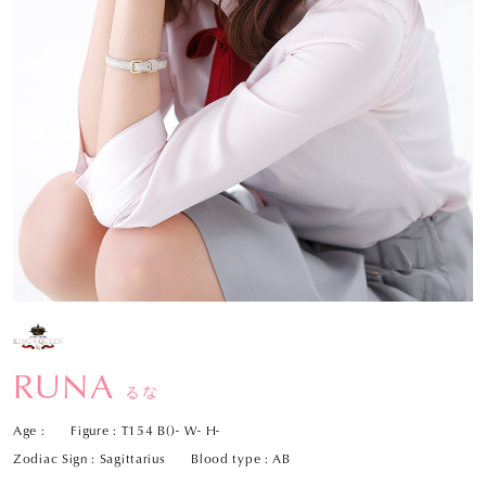
RUNA
るな
Age :
Figure : T154 B()- W- H-
Zodiac Sign : Sagittarius
Blood type : AB