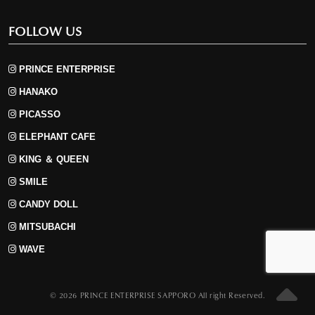
FOLLOW US
PRINCE ENTERPRISE
HANAKO
PICASSO
ELEPHANT CAFE
KING ＆ QUEEN
SMILE
CANDY DOLL
MITSUBACHI
WAVE
S
© 2026 PRINCE ENTERPRISE SAPPORO All right Reserved.