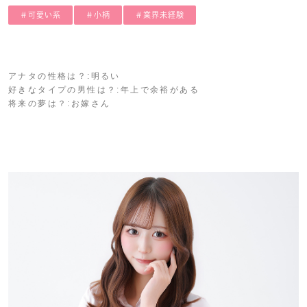
＃可愛い系
＃小柄
＃業界未経験
アナタの性格は？:明るい
好きなタイプの男性は？:年上で余裕がある
将来の夢は？:お嫁さん