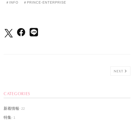
＃INFO
＃PRINCE-ENTERPRISE
NEXT
CATEGORIES
新着情報
- 22
特集
- 1