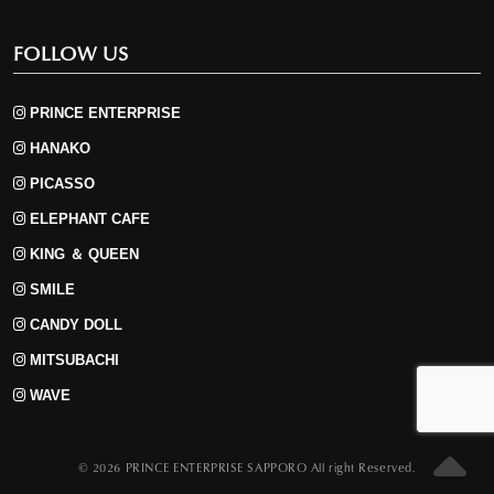
FOLLOW US
PRINCE ENTERPRISE
HANAKO
PICASSO
ELEPHANT CAFE
KING ＆ QUEEN
SMILE
CANDY DOLL
MITSUBACHI
WAVE
S
© 2026 PRINCE ENTERPRISE SAPPORO All right Reserved.