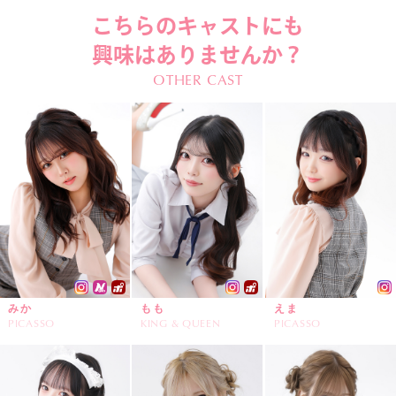
こちらのキャストにも
興味はありませんか？
OTHER CAST
みか
もも
えま
PICASSO
KING & QUEEN
PICASSO