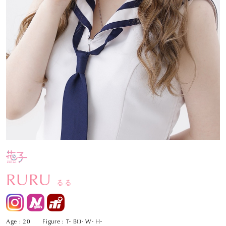
RURU
るる
Age : 20
Figure : T- B()- W- H-