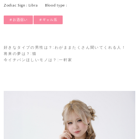
Zodiac Sign : Libra
Blood type :
＃お酒弱い
＃ギャル系
好きなタイプの男性は？:わがままたくさん聞いてくれる人！
将来の夢は？:猫
今イチバンほしいモノは？:一軒家